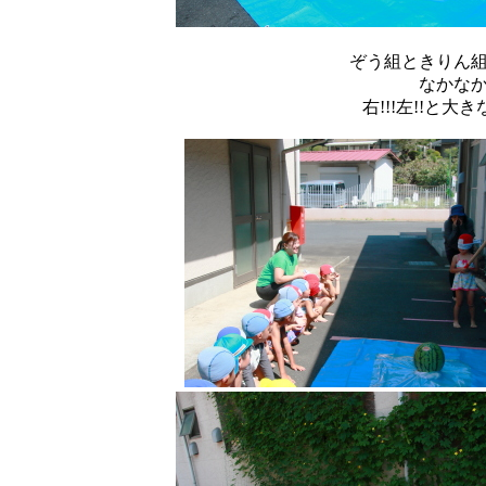
ぞう組ときりん
なかな
右!!!左!!と