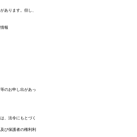
合があります。但し、
る情報
更等のお申し出があっ
ては、法令にもとづく
児及び保護者の権利利