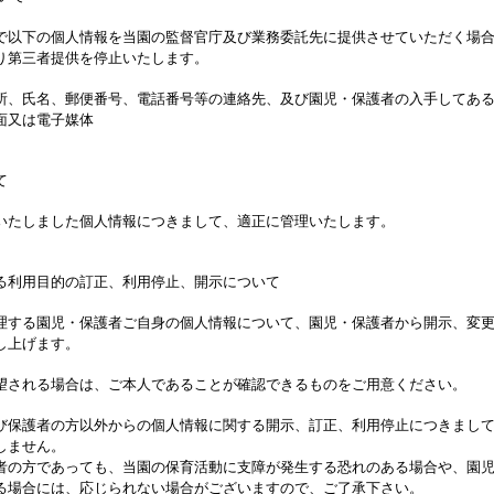
で以下の個人情報を当園の監督官庁及び業務委託先に提供させていただく場
より第三者提供を停止いたします。
所、氏名、郵便番号、電話番号等の連絡先、及び園児・保護者の入手してあ
面又は電子媒体
いて
いたしました個人情報につきまして、適正に管理いたします。
る利用目的の訂正、利用停止
、開示
について
理する園児・保護者ご自身の個人情報について、園児・保護者から開示、変
し上げます。
望される場合は、ご本人であることが確認できるものをご用意ください。
び保護者の方以外からの個人情報に関する開示、訂正、利用停止につきまし
しません。
者の方であっても、当園の保育活動に支障が発生する恐れのある場合や、園
る場合には、応じられない場合がございますので、ご了承下さい。