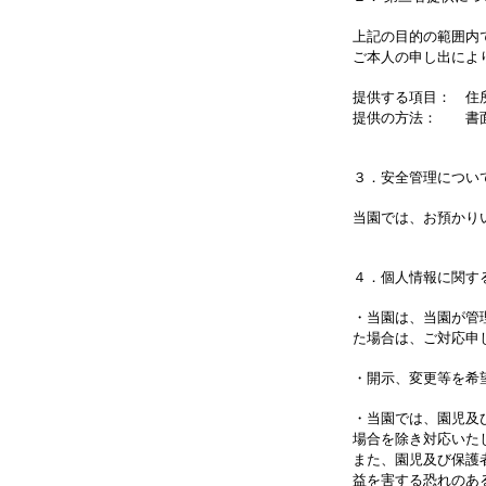
上記の目的の範囲内
ご本人の申し出に
提供する項目： 住
提供の方法： 書
３．安全管理につ
当園では、お預かり
４．個人情報に関す
・当園は、当園が管
た場合は、ご対応申
・開示、変更等を希
・当園では、園児及
場合を除き対応いた
また、園児及び保護
益を害する恐れのあ