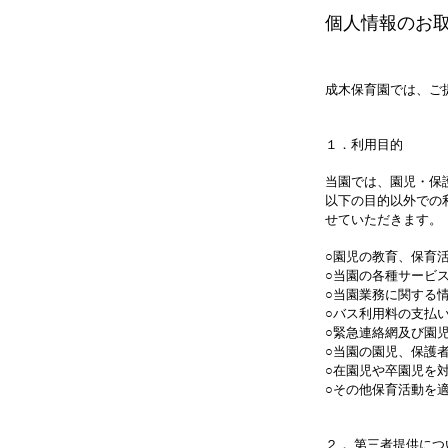
個人情報のお
成木保育園では、ご
１．利用目的
当園では、園児・保
以下の目的以外での
せていただきます
○園児の教育、保育
○当園の各種サービ
○当園業務に関する
○バス利用料の支払
○緊急連絡網及び園
○当園の園児、保護
○在園児や卒園児を
○その他保育活動を
２． 第三者提供につ