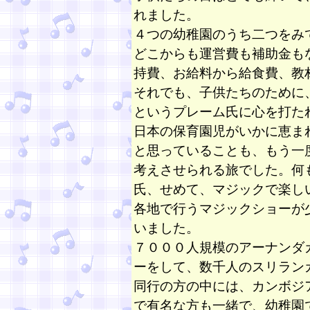
れました。
４つの幼稚園のうち二つを
み
どこからも運営費も補助金も
持費、お給料から給食費、教
それでも、子供たちのために
という
プレーム氏
に心を打た
日本の保育園児がいかに恵ま
と思っていることも
、
もう一
考えさせられる旅でした。
何
氏、
せめて、マジックで楽し
各地で行うマジックショーが
いました。
７０００人規模のアーナンダ
ーをして、数千人のスリラン
同行の方の中には、カンボジ
で有名な方も一緒で、幼稚園