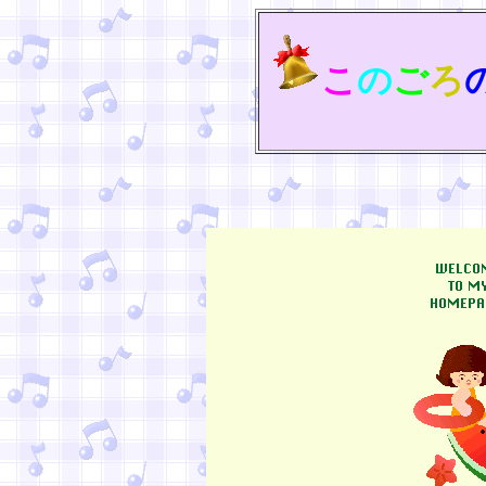
こ
の
ご
ろ